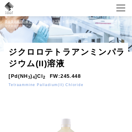
toggle
navigati
貴金属化成品総合メーカーの東洋化学工業
製品情報
ジクロロテトラアンミンパラジウム(II)溶液
ジクロロテトラアンミンパラ
ジウム(II)溶液
[Pd(NH
)
]Cl
FW:245.448
3
4
2
Tetraammine Palladium(II) Chloride