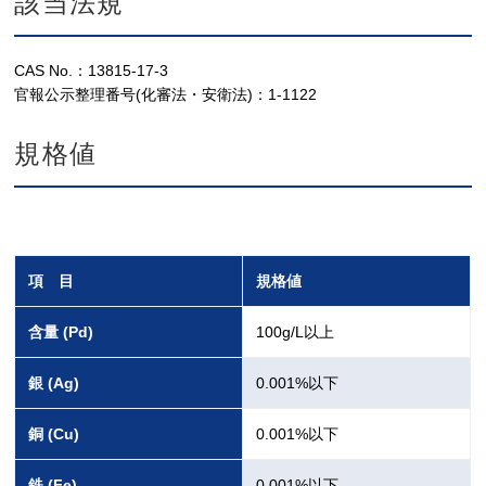
該当法規
CAS No.：13815-17-3
官報公示整理番号(化審法・安衛法)：1-1122
規格値
項 目
規格値
含量 (Pd)
100g/L以上
銀 (Ag)
0.001%以下
銅 (Cu)
0.001%以下
鉄 (Fe)
0.001%以下