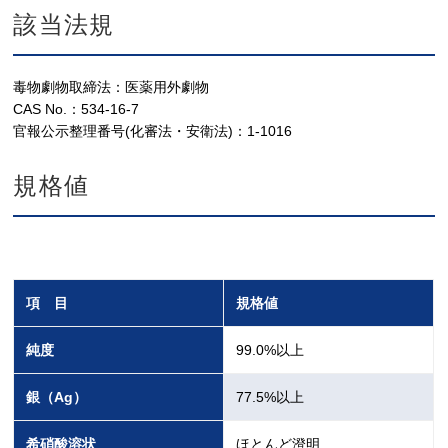
該当法規
毒物劇物取締法：医薬用外劇物
CAS No.：534-16-7
官報公示整理番号(化審法・安衛法)：1-1016
規格値
項 目
規格値
純度
99.0%以上
銀（Ag）
77.5%以上
希硝酸溶状
ほとんど澄明