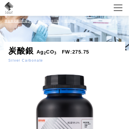
toggle
navigati
貴金属化成品総合メーカーの東洋化学工業
製品情報
炭酸銀
炭酸銀
Ag
CO
FW:275.75
2
3
Silver Carbonate