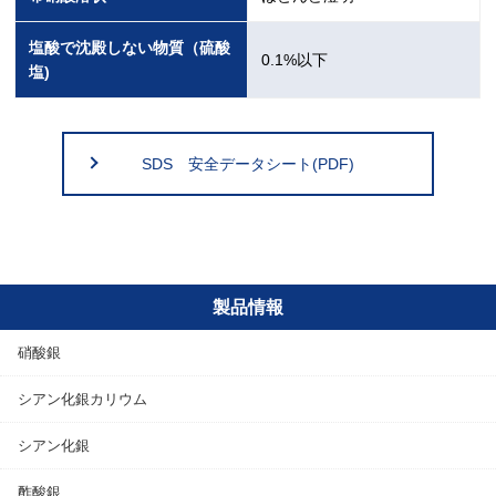
塩酸で沈殿しない物質（硫酸
0.1%以下
塩)
SDS 安全データシート(PDF)
製品情報
硝酸銀
シアン化銀カリウム
シアン化銀
酢酸銀